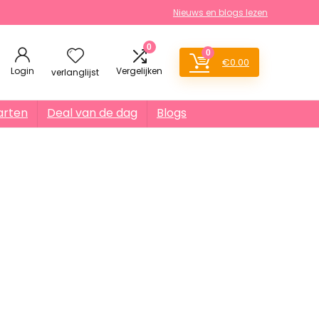
Nieuws en blogs lezen
0
0
€
0.00
Login
Vergelijken
verlanglijst
arten
Deal van de dag
Blogs