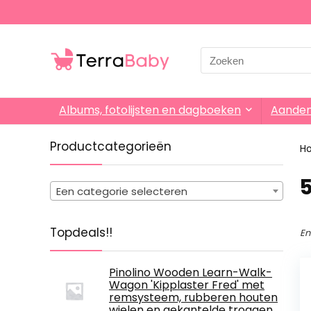
Search
for:
Albums, fotolijsten en dagboeken
Aande
Productcategorieën
H
Een categorie selecteren
Topdeals!!
En
Pinolino Wooden Learn-Walk-
Wagon 'Kipplaster Fred' met
remsysteem, rubberen houten
wielen en gekantelde troggen,