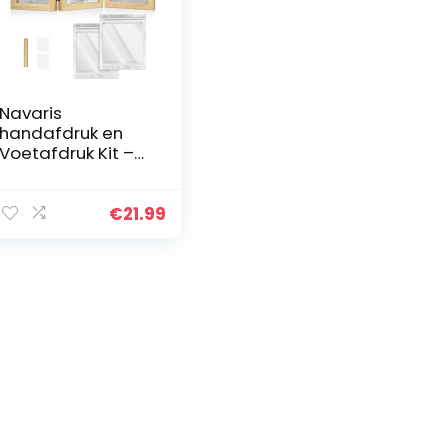
Navaris
handafdruk en
Voetafdruk Kit –
Set met Frame en
Klei voor het
Gieten van Baby’s
€
21.99
Hand- en
Voetafdrukken –
Ideaal voor
Pasgeboren
Baby’s