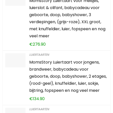
MomsStory Luiertaart voor meisjes,
luierslot & olifant, babycadeau voor
geboorte, doop, babyshower, 3
verdiepingen, (grijs-roze), XXL groot,
met knuffeldier, luier, fopspeen en nog
veel meer
€
276.90
LUIERTAARTEN
MomsStory Luiertaart voor jongens,
brandweer, babycadeau voor
geboorte, doop, babyshower, 2 etages,
(rood-geel), knuffeldier, luier, sokje,
bijtring, fopspeen en nog veel meer
€
134.90
LUIERTAARTEN