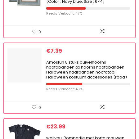
(Color : Navy blue, Size : 6×4)
Reeds Verkocht: 47%
0
€
7.39
Amosfun 8 stuks duivelhoorns
hoofdbanden ox hoorns hoofdbanden
Halloween haarbanden hoofdtooi
Halloween kostuum accessoires (rood)
Reeds Verkocht: 43%
0
€
23.99
wellyou, Rompertje met korte mouwen