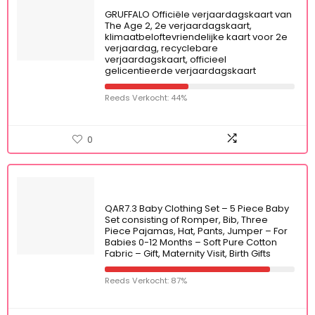
GRUFFALO Officiële verjaardagskaart van
The Age 2, 2e verjaardagskaart,
klimaatbeloftevriendelijke kaart voor 2e
verjaardag, recyclebare
verjaardagskaart, officieel
gelicentieerde verjaardagskaart
Reeds Verkocht: 44%
0
QAR7.3 Baby Clothing Set – 5 Piece Baby
Set consisting of Romper, Bib, Three
Piece Pajamas, Hat, Pants, Jumper – For
Babies 0-12 Months – Soft Pure Cotton
Fabric – Gift, Maternity Visit, Birth Gifts
Reeds Verkocht: 87%