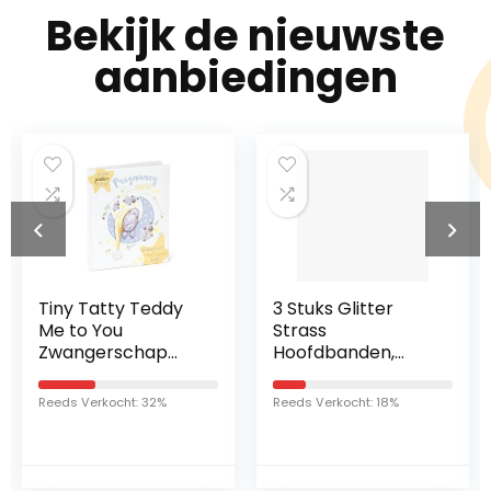
Bekijk de nieuwste
aanbiedingen
Tiny Tatty Teddy
3 Stuks Glitter
Me to You
Strass
Zwangerschap
Hoofdbanden,
Journal, 0,2 kg
Rhinestone en
AGE92006
Crystal Harde
Reeds Verkocht: 32%
Reeds Verkocht: 18%
Hoofdbanden,
Haarband
Haaraccessoires,
Haarbanden voor