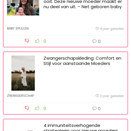
ooit. Deze nieuwe moeder maakt er
nu deel van uit. – Net geboren baby
BABY SPULLEN
4 jaar geleden
0
0
Zwangerschapskleding: Comfort en
Stijl voor aanstaande Moeders
ZWANGERSCHAP
3 jaar geleden
0
0
4 immuniteitsverhogende
strategieën voor nieuwe moeders