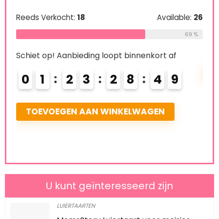
den
Schi
Reeds Verkocht:
18
Available:
26
69 %
0
le:
16
Schiet op! Aanbieding loopt binnenkort af
75 %
L
0
1
2
3
2
8
4
8
TOEVOEGEN AAN WINKELWAGEN
U kunt geïnteresseerd zijn
LUIERTAARTEN