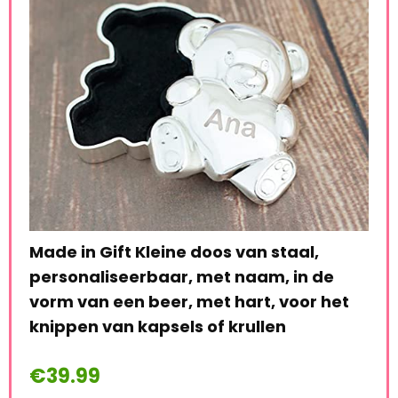
Bab
Foo
Made in Gift Kleine doos van staal,
Pai
personaliseerbaar, met naam, in de
Gol
vorm van een beer, met hart, voor het
Pai
n
knippen van kapsels of krullen
Ree
€
39.99