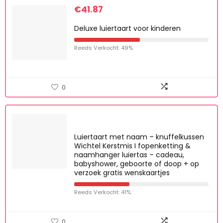
€
41.87
Deluxe luiertaart voor kinderen
Reeds Verkocht: 49%
0
Luiertaart met naam – knuffelkussen
Wichtel Kerstmis I fopenketting &
naamhanger luiertas – cadeau,
babyshower, geboorte of doop + op
verzoek gratis wenskaartjes
Reeds Verkocht: 41%
0