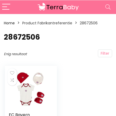
Home
Product Fabrikantreferentie
‎28672506
‎28672506
Filter
Enig resultaat
FC Bayern