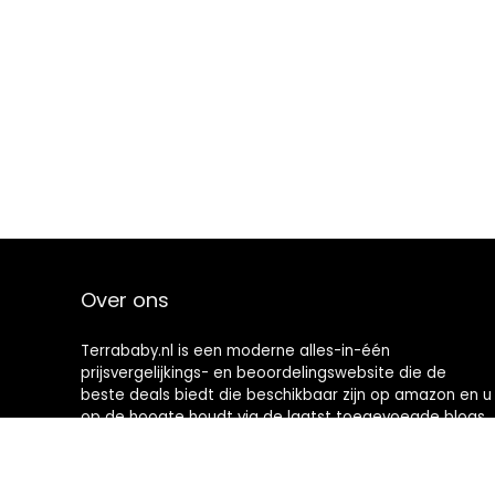
Over ons
Terrababy.nl is een moderne alles-in-één
prijsvergelijkings- en beoordelingswebsite die de
beste deals biedt die beschikbaar zijn op amazon en u
op de hoogte houdt via de laatst toegevoegde blogs.
Alle afbeeldingen zijn auteursrechtelijk beschermd
door hun respectievelijke eigenaren. Alle geciteerde
inhoud is afgeleid van hun respectievelijke bronnen.