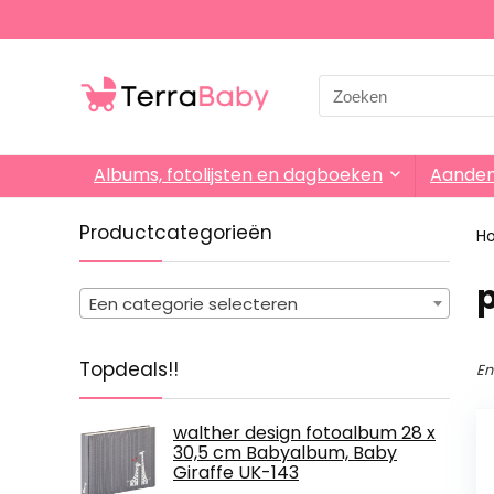
Search
for:
Albums, fotolijsten en dagboeken
Aande
Productcategorieën
H
Een categorie selecteren
Topdeals!!
En
walther design fotoalbum 28 x
30,5 cm Babyalbum, Baby
Giraffe UK-143