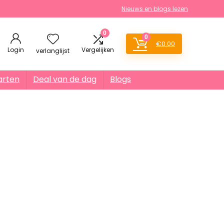
Nieuws en blogs lezen
0
0
€
0.00
Login
Vergelijken
verlanglijst
arten
Deal van de dag
Blogs