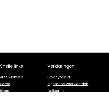
Snelle links
Verklaringen
Alles winkelen
Privacybeleid
Home
algemene voorwaarden
Blogs
Gelieerde
openbaarmaking
Onze webshops
Adverteren