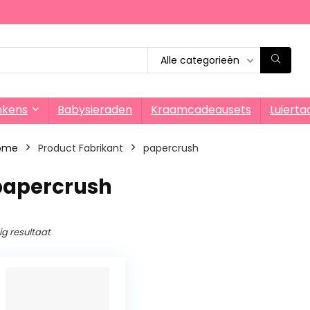
Alle categorieën
nkens
Babysieraden
Kraamcadeausets
Luierta
ome
Product Fabrikant
‎papercrush
‎papercrush
ig resultaat