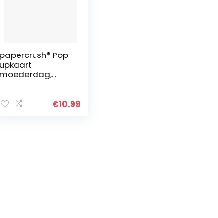
papercrush® Pop-
upkaart
moederdag,
bloemen,
“madeliefje met
vlinder” – 3D
€
10.99
bloemenkaart
voor vrouwen
(verjaardagskaar
t, beterschap,
cadeaubon) –
beterschapskaart
voor collega’s en
medewerkers