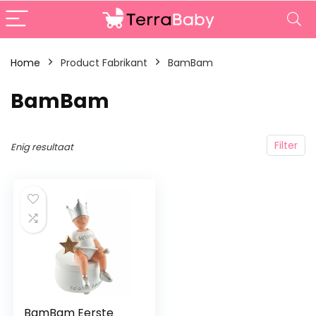
Home
Product Fabrikant
‎BamBam
‎BamBam
Filter
Enig resultaat
BamBam Eerste