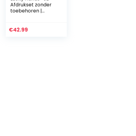
Afdrukset zonder
toebehoren |
handafdruk,
gipsafdruk |
cadeau-idee voor
€
42.99
moederdag
(Kinderset
Compleet)