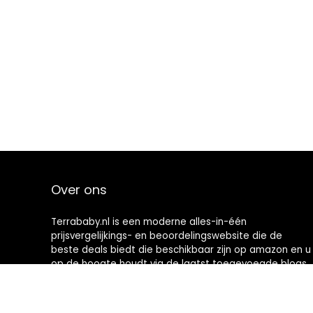
Over ons
Terrababy.nl is een moderne alles-in-één
prijsvergelijkings- en beoordelingswebsite die de
beste deals biedt die beschikbaar zijn op amazon en u
op de hoogte houdt via de laatst toegevoegde blogs.
Alle afbeeldingen zijn auteursrechtelijk beschermd
door hun respectievelijke eigenaren. Alle geciteerde
inhoud is afgeleid van hun respectievelijke bronnen.