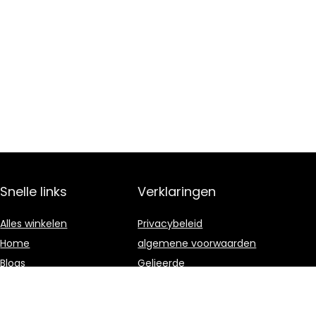
Snelle links
Verklaringen
Alles winkelen
Privacybeleid
Home
algemene voorwaarden
Blogs
Gelieerde
openbaarmaking
Onze webshops
Adverteren