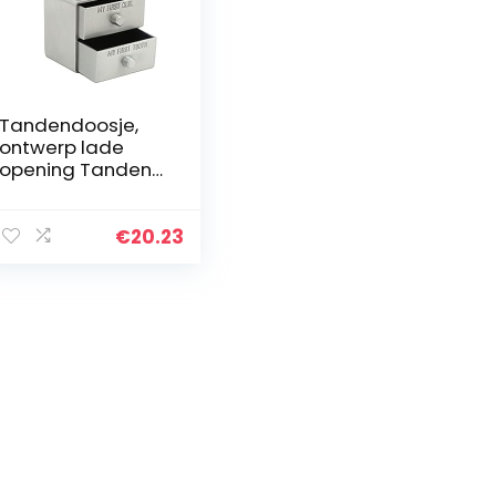
Tandendoosje,
ontwerp lade
opening Tanden
spaardoosje
Schattige beer-
vorm met 2 lades
€
20.23
voor groei
Gedenkteken
voor verzameling
voor kinderen
voor cadeau(Oud
blik)