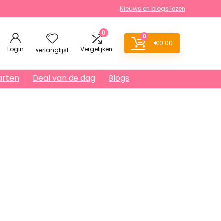
Nieuws en blogs lezen
0
0
€
0.00
Login
Vergelijken
verlanglijst
arten
Deal van de dag
Blogs