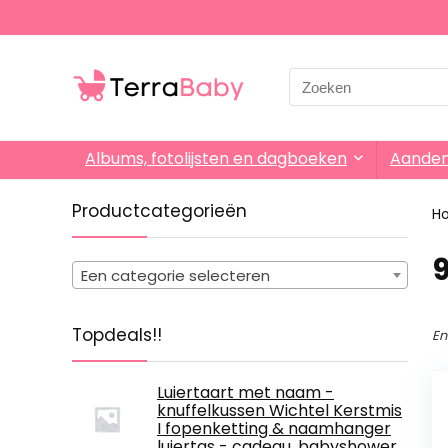
Search
for:
Albums, fotolijsten en dagboeken
Aande
Productcategorieën
H
‎
Een categorie selecteren
Topdeals!!
En
Luiertaart met naam -
knuffelkussen Wichtel Kerstmis
I fopenketting & naamhanger
luiertas - cadeau, babyshower,