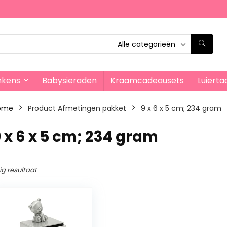
Alle categorieën
nkens
Babysieraden
Kraamcadeausets
Luierta
ome
Product Afmetingen pakket
‎9 x 6 x 5 cm; 234 gram
9 x 6 x 5 cm; 234 gram
ig resultaat