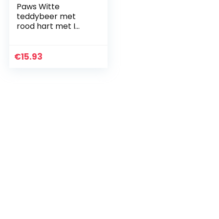
Paws Witte
teddybeer met
rood hart met I
Love You erop
geschreven (wit,
26,7 cm)
€
15.93