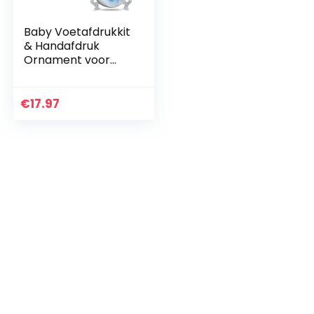
Baby Voetafdrukkit
& Handafdruk
Ornament voor
Baby Meisje
Cadeau & Baby
Jongen Cadeau,
€
17.97
Unieke Baby
Shower Cadeaus,
Gepersonaliseerde
Babycadeaus voor
Herinnering
Babykamer