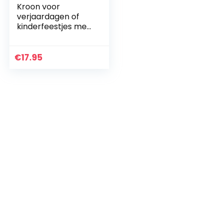
Kroon voor
verjaardagen of
kinderfeestjes met
nummers van 1 tot
9
€
17.95