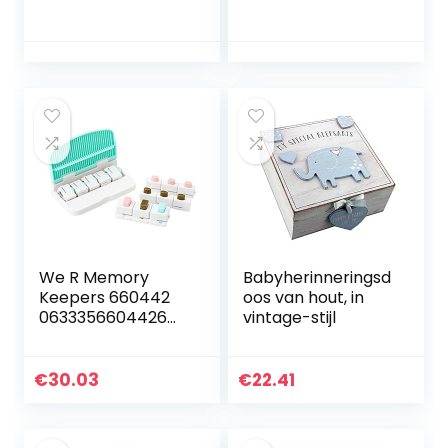
met 9 Laden om
een Kind Speciale
Aandenkingen En
Schatten Te
Bewaren
(Fairytale)
We R Memory
Babyherinneringsd
Keepers 660442
oos van hout, in
0633356604426
vintage-stijl
Bordbundel Punch
Board & Punch
Planner (15 stuks),
€
30.03
€
22.41
papier,
meerkleurig