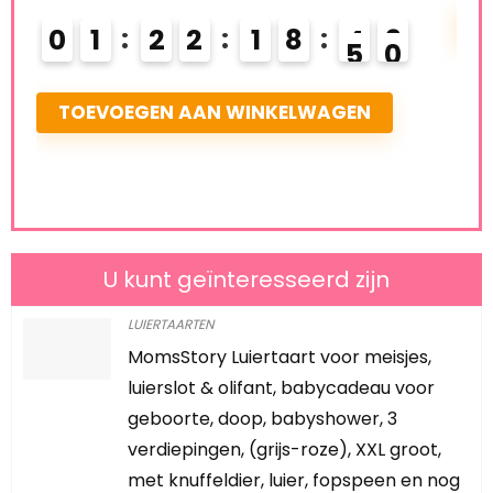
LEES V
0
1
2
2
1
8
4
8
9
TOEVOEGEN AAN WINKELWAGEN
U kunt geïnteresseerd zijn
LUIERTAARTEN
MomsStory Luiertaart voor meisjes,
luierslot & olifant, babycadeau voor
geboorte, doop, babyshower, 3
verdiepingen, (grijs-roze), XXL groot,
met knuffeldier, luier, fopspeen en nog