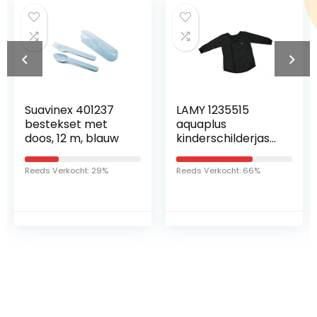
uavinex 401237
LAMY 1235515
SAV
estekset met
aquaplus
Mijl
oos, 12 m, blauw
kinderschilderjas
Boh
544 van zwart
Ann
polyester met
Sig
eeds Verkocht: 29%
Reeds Verkocht: 66%
Reeds
klittenbandsluiting
Ron
– one-size
Bab
€
Gep
3.
e G
Aan
Tek
Zie
Sho
Geb