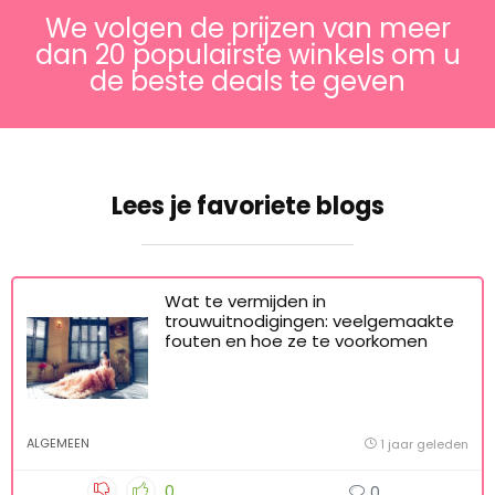
We volgen de prijzen van meer
dan 20 populairste winkels om u
de beste deals te geven
Lees je favoriete blogs
Wat te vermijden in
trouwuitnodigingen: veelgemaakte
fouten en hoe ze te voorkomen
ALGEMEEN
1 jaar geleden
0
0