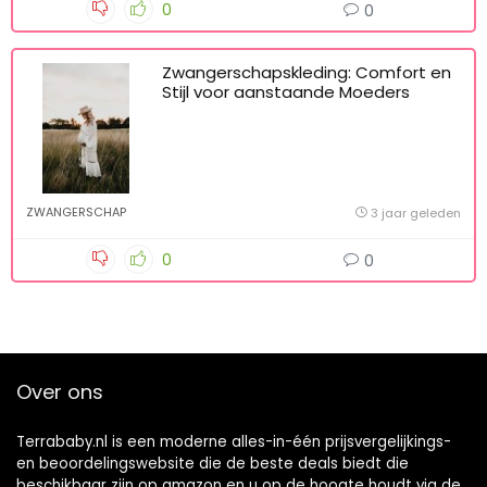
0
0
Zwangerschapskleding: Comfort en
Stijl voor aanstaande Moeders
ZWANGERSCHAP
3 jaar geleden
0
0
pin up
Over ons
Terrababy.nl is een moderne alles-in-één prijsvergelijkings-
en beoordelingswebsite die de beste deals biedt die
beschikbaar zijn op amazon en u op de hoogte houdt via de