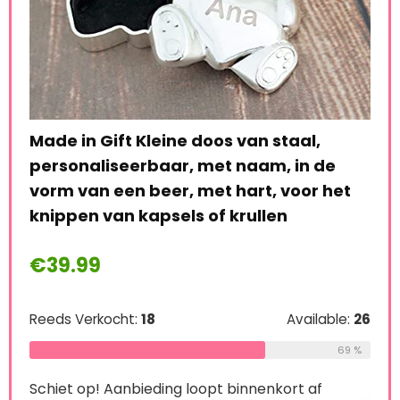
Baby Ke
Foot Mo
ade in Gift Kleine doos van staal,
Paint F
ersonaliseerbaar, met naam, in de
Gold Pa
orm van een beer, met hart, voor het
Paint)
nippen van kapsels of krullen
Reeds Ver
€
39.99
Schiet op
eeds Verkocht:
18
Available:
26
69 %
0
2
chiet op! Aanbieding loopt binnenkort af