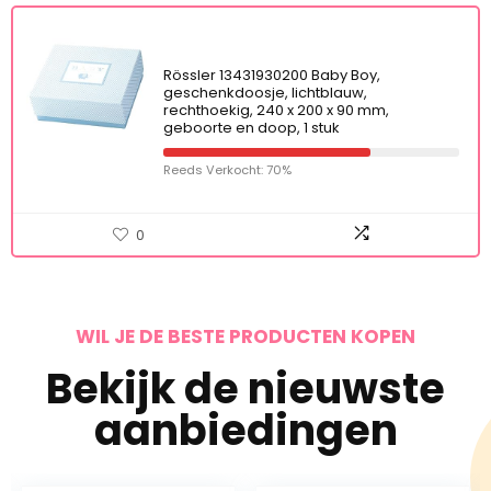
Rössler 13431930200 Baby Boy,
geschenkdoosje, lichtblauw,
rechthoekig, 240 x 200 x 90 mm,
geboorte en doop, 1 stuk
Reeds Verkocht: 70%
0
WIL JE DE BESTE PRODUCTEN KOPEN
Bekijk de nieuwste
aanbiedingen